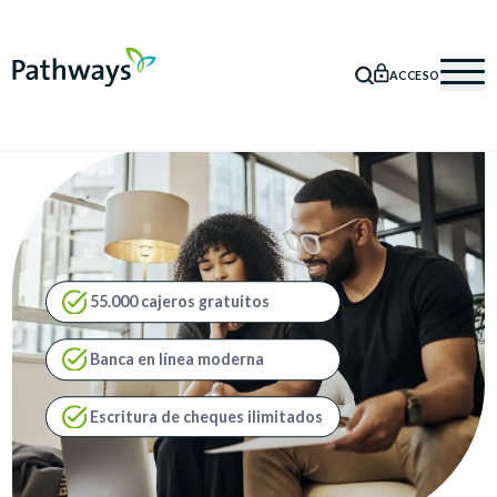
ACCESO
BÚSQUEDA
Mob
55.000 cajeros gratuitos
Banca en línea moderna
Escritura de cheques ilimitados