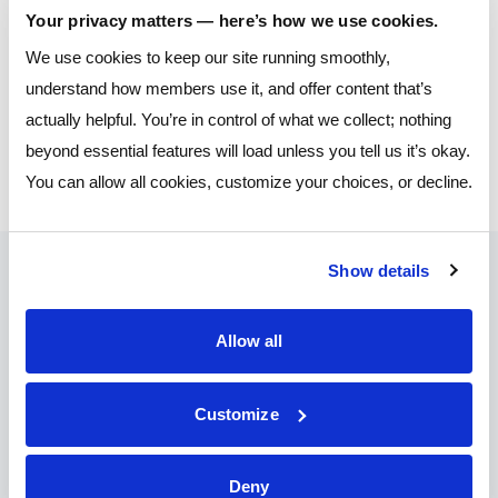
Your privacy matters — here’s how we use cookies.
La ventaja
Los sindicatos de crédito dan prioridad a sus
We use cookies to keep our site running smoothly,
necesidades individuales y a la construcción de
de la Unión
understand how members use it, and offer content that’s
comunidades
actually helpful. You’re in control of what we collect; nothing
de Créditos
beyond essential features will load unless you tell us it’s okay.
You can allow all cookies, customize your choices, or decline.
Show details
Why Join?
Allow all
Mereces grandes tarifas, herramientas
convenientes en línea, y servicio al cliente que te
Customize
pone primero.
Deny