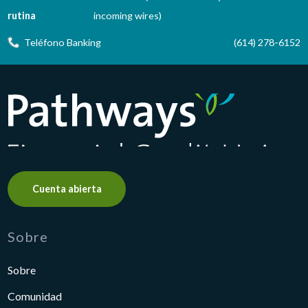
rutina
incoming wires)
Teléfono Banking
(614) 278-6152
Pathways Financial Credit Union
Cuenta abierta
Sobre
Sobre
Comunidad