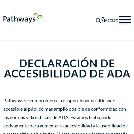
ACCESO
BÚSQUEDA
Mob
DECLARACIÓN DE
ACCESIBILIDAD DE ADA
Pathways se comprometen a proporcionar un sitio web
accesible al público más amplio posible de conformidad con
las normas y directrices de ADA. Estamos trabajando
activamente para aumentar la accesibilidad y la usabilidad de
nuestro sitio web a todos. Si está usando un lector de pantalla