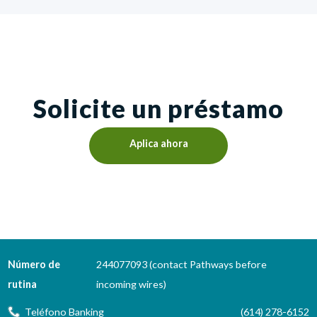
Solicite un préstamo
Aplica ahora
Número de
244077093 (contact Pathways before
rutina
incoming wires)
Teléfono Banking
(614) 278-6152