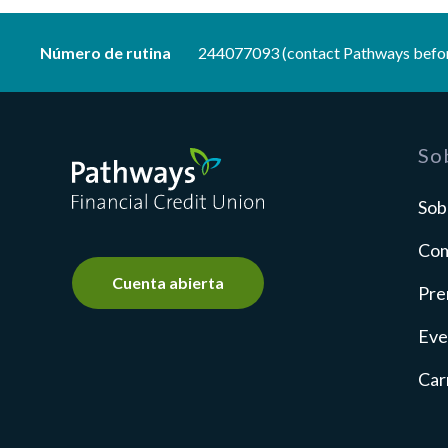
Número de rutina
244077093 (contact Pathways befor
Pathways Financial Credit Union
So
Sob
Com
Cuenta abierta
Pre
Eve
Car