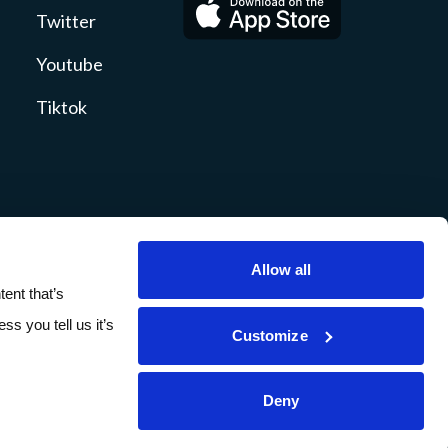
Twitter
Youtube
Tiktok
Allow all
ty
Revelaciones
Sitemap
ent that’s
ss you tell us it’s
Customize
ES
Deny