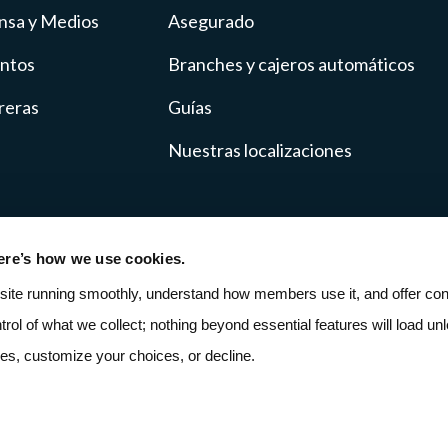
nsa y Medios
Asegurado
ntos
Branches y cajeros automáticos
reras
Guías
Nuestras localizaciones
ere’s how we use cookies.
cy
Fee Schedule
SMS Terms
ADA Accessibili
site running smoothly, understand how members use it, and offer cont
ntrol of what we collect; nothing beyond essential features will load unle
ies, customize your choices, or decline.