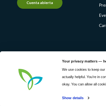
Cuenta abierta
Pre
Eve
Car
Your privacy matters — h
NMLS #237769
Privacy Poli
We use cookies to keep our 
actually helpful. You’re in co
okay. You can allow all cook
Show details