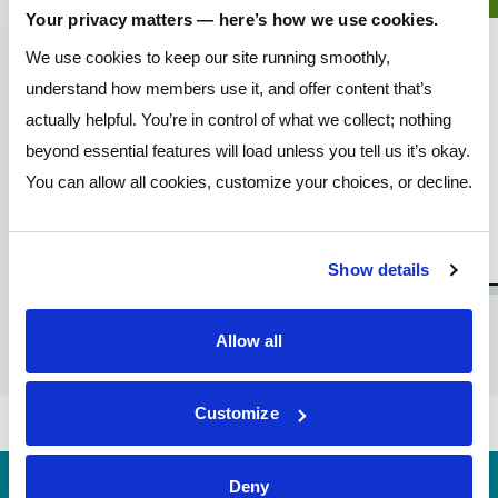
Your privacy matters — here’s how we use cookies.
Enjoy a night of live music, street
food, and a vibrant community
We use cookies to keep our site running smoothly,
atmosphere!
understand how members use it, and offer content that’s
actually helpful. You’re in control of what we collect; nothing
beyond essential features will load unless you tell us it’s okay.
You can allow all cookies, customize your choices, or decline.
Show details
1
2
3
4
5
6
7
8
9
10
11
12
13
14
15
Allow all
Customize
Deny
Número de
244077093 (contact Pathways before