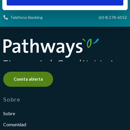
rutina
incoming wires)
Teléfono Banking
(614) 278-6152
Pathways Financial Credit Union
Cuenta abierta
Sobre
Sobre
Comunidad