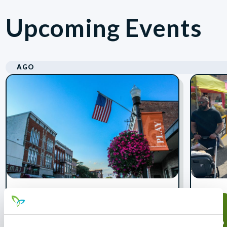
Upcoming Events
AGO
Marysville Uptown
14
15
Friday Nights
ago
ago