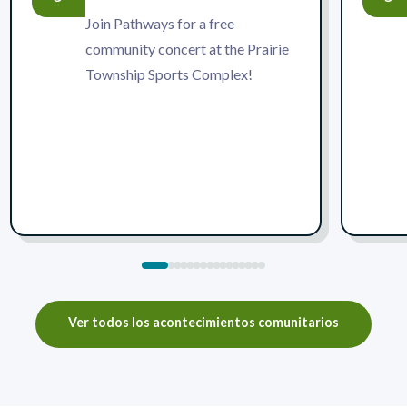
Join Pathways for a free
community concert at the Prairie
Township Sports Complex!
1
2
3
4
5
6
7
8
9
10
11
12
13
14
15
16
Ver todos los acontecimientos comunitarios