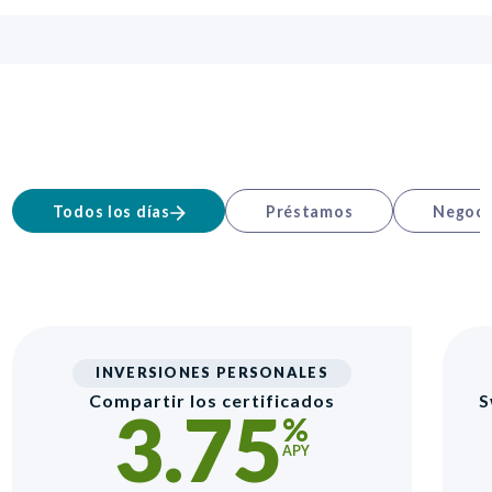
Todos los días
Préstamos
Negoci
INVERSIONES PERSONALES
Compartir los certificados
S
3.75
%
APY