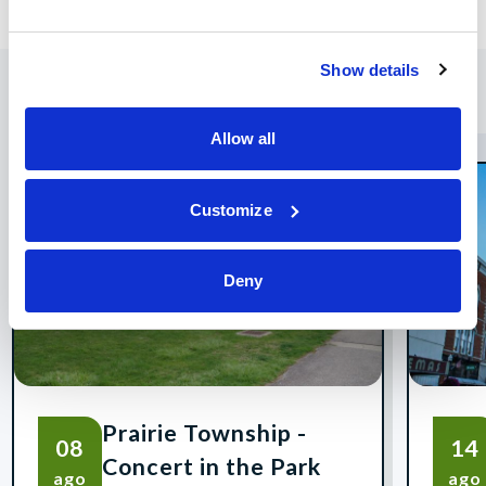
Show details
Allow all
AGO
Customize
Deny
Prairie Township -
08
14
Concert in the Park
ago
ago