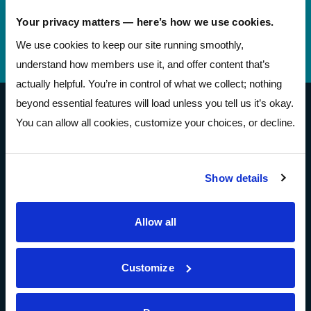
Número de
244077093 (contact Pathways before
Your privacy matters — here’s how we use cookies.
rutina
incoming wires)
We use cookies to keep our site running smoothly,
Teléfono Banking
(614) 278-6152
understand how members use it, and offer content that’s
actually helpful. You’re in control of what we collect; nothing
beyond essential features will load unless you tell us it’s okay.
Pathways Financial Credit Union
You can allow all cookies, customize your choices, or decline.
Show details
Cuenta abierta
Allow all
Sobre
Customize
Sobre