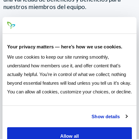
nuestros miembros del equipo.
Your privacy matters — here’s how we use cookies.
We use cookies to keep our site running smoothly,
understand how members use it, and offer content that’s
Compensación competitiva
actually helpful. You’re in control of what we collect; nothing
beyond essential features will load unless you tell us it’s okay.
Creemos que nuestros empleados son nuestro mayor activo,
You can allow all cookies, customize your choices, or decline.
y los compensamos como tales.
Show details
Programa de Asistencia al Empleado
Allow all