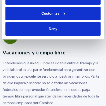
Proporcionamos evaluación, asesoramiento a corto plazo,
remisión, consulta de gestión y servicios de entrenamiento a
Customize
nuestros empleados como parte de nuestro programa de
asistencia.
Deny
Vacaciones y tiempo libre
Entendemos que un equilibrio saludable entre el trabajo y la
vida laboral es una parte fundamental para garantizar que
brindemos un excelente servicio a nuestros miembros. Parte
de ello implica observar no sólo todas las vacaciones
federales como proveedor financiero, sino que se paga
tiempo libre personal que atienda las necesidades de toda la
persona empleada por Caminos.