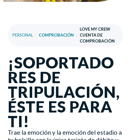
LOVE MY CREW
PERSONAL
/
COMPROBACIÓN
/
CUENTA DE
COMPROBACIÓN
¡SOPORTADO
RES DE
TRIPULACIÓN,
ÉSTE ES PARA
TI!
Trae la emoción y la emoción del estadio a
tu bolsillo con la única tarjeta de débito y