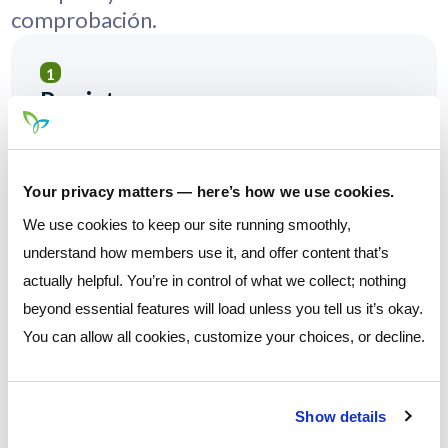
comprobación.
Registro
Rellene un formulario de registro rápido en línea para
empezar.
Your privacy matters — here’s how we use cookies.
We use cookies to keep our site running smoothly,
understand how members use it, and offer content that’s
Calificar
actually helpful. You’re in control of what we collect; nothing
Para poder recibir recompensas, simplemente rellene
beyond essential features will load unless you tell us it’s okay.
lo siguiente en los 60 días siguientes a partir de la
You can allow all cookies, customize your choices, or decline.
apertura de la cuenta: o completar 1 depósito directo
de al menos 100 dólares, o completar 10
transacciones con tarjetas de débito (excluidas las
Show details
transacciones ATM).