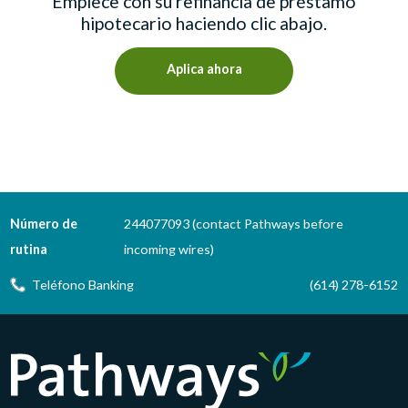
Empiece con su refinancia de préstamo
hipotecario haciendo clic abajo.
Aplica ahora
Número de
244077093 (contact Pathways before
rutina
incoming wires)
Teléfono Banking
(614) 278-6152
Pathways Financial Credit Union