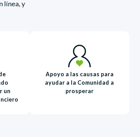
 línea, y
de
Apoyo a las causas para
ado
ayudar a la Comunidad a
r un
prosperar
anciero