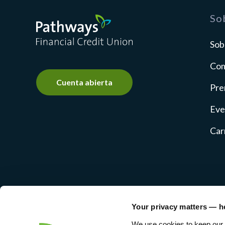
Pathways Financial Credit Union
So
Sob
Com
Cuenta abierta
Pre
Eve
Car
Your privacy matters — h
NMLS #237769
Privacy Poli
We use cookies to keep our 