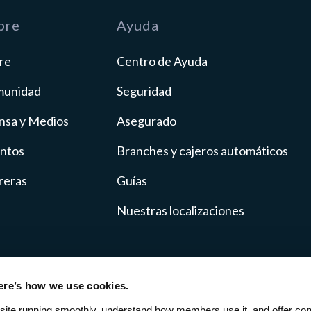
bre
Ayuda
re
Centro de Ayuda
unidad
Seguridad
nsa y Medios
Asegurado
ntos
Branches y cajeros automáticos
reras
Guías
Nuestras localizaciones
ere’s how we use cookies.
cy
Fee Schedule
SMS Terms
ADA Accessibili
site running smoothly, understand how members use it, and offer cont