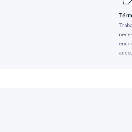
Térm
Traba
neces
encon
adec