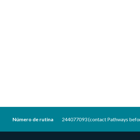
Número de rutina
244077093 (contact Pathways befor