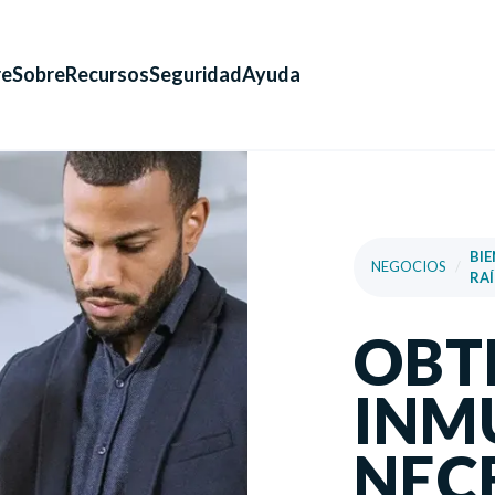
re
Sobre
Recursos
Seguridad
Ayuda
BIE
NEGOCIOS
/
RAÍ
OBT
INM
NEC