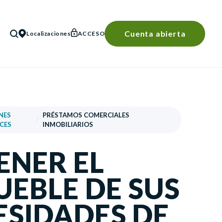
Cuenta abierta
Localizaciones
ACCESO
BÚSQUEDA
NES
PRÉSTAMOS COMERCIALES
/
CES
INMOBILIARIOS
ENER EL
UEBLE DE SUS
ESIDADES DE