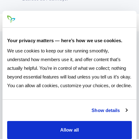
Your privacy matters — here’s how we use cookies.
We use cookies to keep our site running smoothly,
Why Join?
understand how members use it, and offer content that’s
actually helpful. You’re in control of what we collect; nothing
Mereces grandes tarifas, herramientas
beyond essential features will load unless you tell us it’s okay.
convenientes en línea, y servicio al cliente que te
You can allow all cookies, customize your choices, or decline.
pone primero.
Show details
Allow all