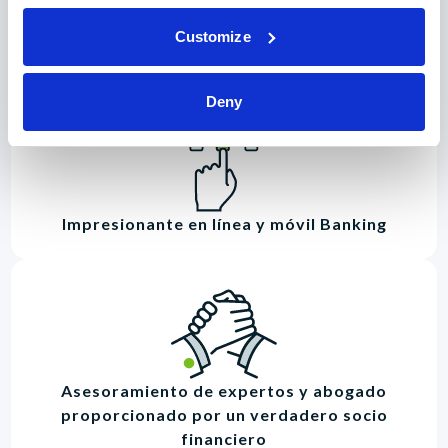
Productos y servicios que le ayudan a
Customize
alcanzar en todas las etapas de la vida
Deny
Impresionante en línea y móvil Banking
Asesoramiento de expertos y abogado
proporcionado por un verdadero socio
financiero