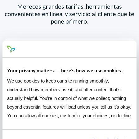
Mereces grandes tarifas, herramientas
convenientes en línea, y servicio al cliente que te
pone primero.
Your privacy matters — here’s how we use cookies.
Productos y servicios que le ayudan a
We use cookies to keep our site running smoothly,
alcanzar en todas las etapas de la vida
understand how members use it, and offer content that’s
actually helpful. You’re in control of what we collect; nothing
beyond essential features will load unless you tell us it’s okay.
You can allow all cookies, customize your choices, or decline.
Impresionante en línea y móvil Banking