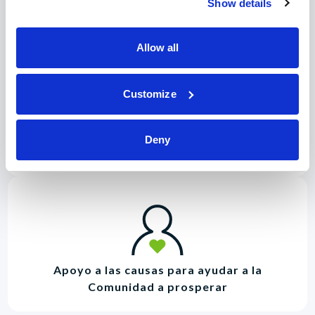
Show details
Allow all
Customize
Asesoramiento de expertos y abogado
proporcionado por un verdadero socio
Deny
financiero
Apoyo a las causas para ayudar a la
Comunidad a prosperar