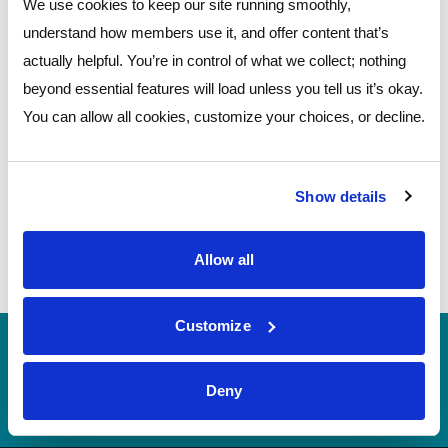
We use cookies to keep our site running smoothly,
para acceder al portal de pago de servicios de préstamos
understand how members use it, and offer content that’s
medio oeste para hacer pagos y ver la historia de las
actually helpful. You’re in control of what we collect; nothing
transacciones.
beyond essential features will load unless you tell us it’s okay.
You can allow all cookies, customize your choices, or decline.
Haz un pago
Show details
Allow all
Customize
Número de
244077093 (contact Pathways before
rutina
incoming wires)
Deny
Teléfono Banking
(614) 278-6152